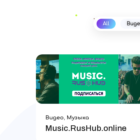
All
Виде
Видео
,
Музыка
Music.RusHub.online