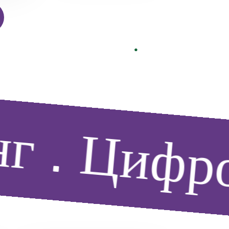
г
Цифров