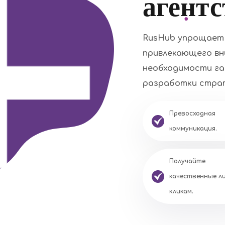
агентс
RusHub упрощает 
привлекающего вн
необходимости га
разработки страт
Превосходная
коммуникация.
Получайте
качественные л
кликам.