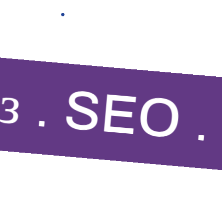
з
SEO