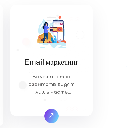
Email маркетинг
Большинство
агентств видят
лишь часть
картины. Мы
строим
систему: SEO —
чтобы ваш бизнес