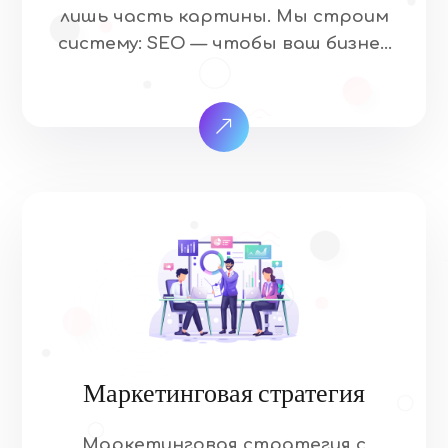
лишь часть картины. Мы строим
систему: SEO — чтобы ваш бизнес
находили в поиске. Email-
маркетинг — чтобы удерживать
клиентов и возвращать их снова.
Наша методология — это не
набор разрозненных услуг, а
единая стратегия роста, где
каждый канал усиливает другой.
Сквозная аналитика: Видим весь
путь клиента: от поисковой
выдачи до повторной покупки.
Контент-движер: Статьи из блога,
которые ранжируются, […]
Маркетинговая стратегия
Маркетинговая стратегия с