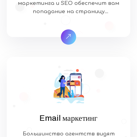
маркетинга и SEO обеспечит вам
попадание на страницу
результатов поиска. Это
означает, что когда ваши целевые
клиенты ищут товары и услуги,
которые предлагает ваша
отрасль, они найдут ваш сайт.
Наш подход к SEO уникален и
основан на том, что, как мы
знаем, работает… и на том, что,
как мы знаем, не работает. […]
Email маркетинг
Большинство агентств видят