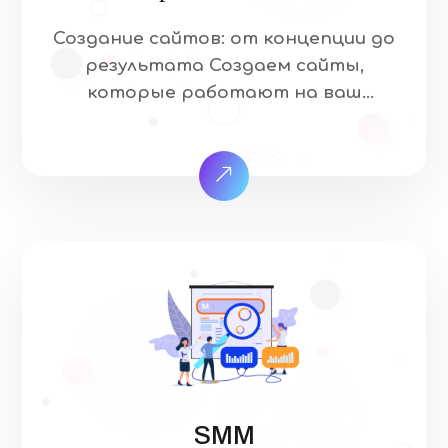
Создание сайтов: от концепции до
результата Создаем сайты,
которые работают на ваш
бизнес. Наша команда объединяет
экспертов в области веб-
разработки, дизайна и
маркетинга, чтобы предлагать
комплексные решения,
ориентированные на достижение
ваших бизнес-целей. Аналитика и
стратегия — изучаем цели
проекта и потребности
аудитории Прототипирование —
разрабатываем логическую
структуру будущего сайта
SMM
Дизайн — создаем современный и