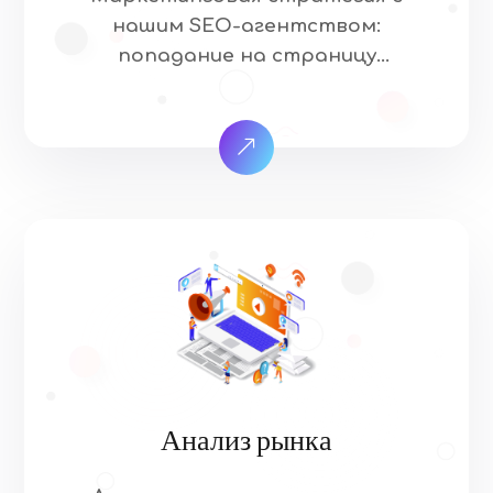
нашим SEO-агентством:
попадание на страницу
результатов поиска. Это
означает, что когда ваши целевые
клиенты ищут товары и услуги,
которые предлагает ваша
отрасль, они найдут ваш сайт.
Наш подход к SEO уникален и
основан на том, что, как мы
знаем, работает… и на том, что,
как мы знаем, не работает.
Учитывая более 200 […]
Анализ рынка