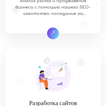
Анализ рынка и продвижение
бизнеса с помощью нашего SEO-
агентства: попадание на
страницу результатов поиска
означает, что когда ваши целевые
клиенты ищут товары и услуги,
которые предлагает ваша
отрасль, они находят ваш сайт.
Наш подход к SEO уникален и
основан на том, что, как мы
знаем, работает… и на том, что,
как мы знаем, не работает. […]
Разработка сайтов