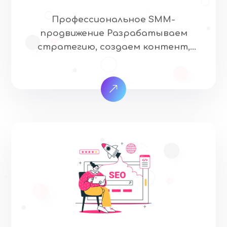
удобный интерфейс
Профессиональное SMM-
Программирование — реализуем
продвижение Разрабатываем
[…]
стратегию, создаем контент,
настраиваем аналитику.
Работаем с VK, OK, Telegram,
Яндекс Дзен и других популярных
площадках. Что мы делаем для
этого: Разрабатываем
индивидуальную стратегию
продвижения Создаем и
адаптируем контент для разных
платформ Ведем и модерируем
ваши сообщества Настраиваем
таргетированную рекламу
Анализируем эффективность и
оптимизируем кампании Создаем