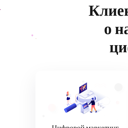
Клие
о н
ци
Цифровой маркетинг