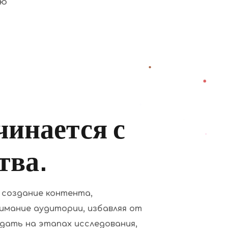
ию
чинается с
тва.
создание контента,
имание аудитории, избавляя от
дать на этапах исследования,