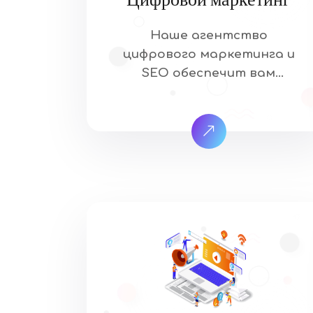
Наше агентство
цифрового маркетинга и
SEO обеспечит вам
попадание на страницу
результатов поиска. Это
означает, что когда ваши
целевые клиенты ищут
товары и услуги, которые
предлагает ваша отрасль,
они найдут ваш сайт. Наш
подход к SEO уникален и
основан на том, что, как
мы знаем, работает… и на
том, что, как мы знаем, не
работает. […]