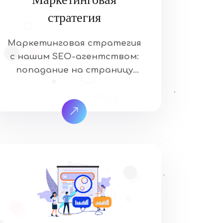
стратегия
Маркетинговая стратегия
с нашим SEO-агентством:
попадание на страницу
результатов поиска. Это
означает, что когда ваши
целевые клиенты ищут
товары и услуги, которые
предлагает ваша отрасль,
они найдут ваш сайт. Наш
подход к SEO уникален и
основан на том, что, как
мы знаем, работает… и на
том, что, как мы знаем, не
работает. Учитывая