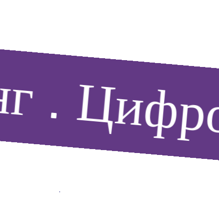
г
Цифров