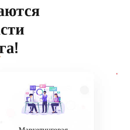
аются
асти
га!
Маркетинговая