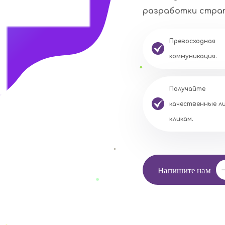
разработки страт
Превосходная
коммуникация.
Получайте
качественные л
кликам.
Напишите нам