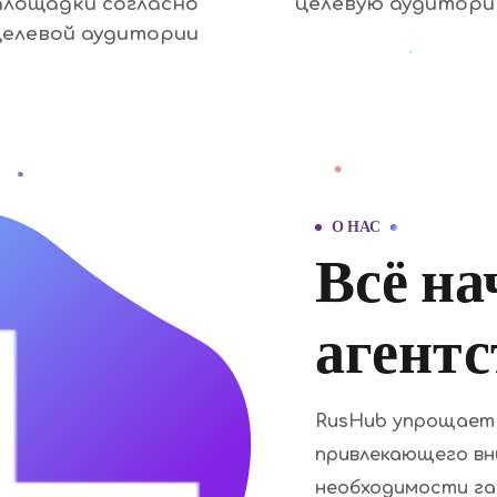
площадки согласно
целевую аудитор
целевой аудитории
О НАС
Всё на
агентс
RusHub упрощает 
привлекающего вн
необходимости га