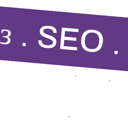
з
SEO