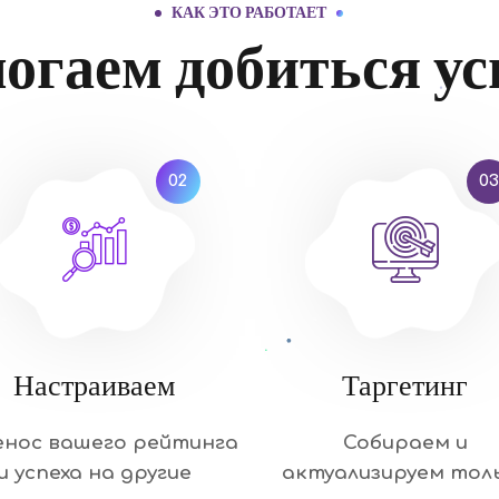
КАК ЭТО РАБОТАЕТ
огаем добиться ус
02
03
Настраиваем
Таргетинг
енос вашего рейтинга
Собираем и
и успеха на другие
актуализируем тол