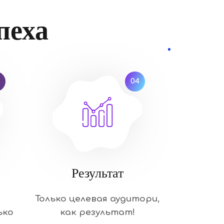
пеха
04
Результат
Только целевая аудитори,
ько
как результат!