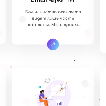
Большинство агентств
видят лишь часть
картины. Мы строим
систему: SEO — чтобы ваш
бизнес находили в
поиске. Email-маркетинг —
чтобы удерживать
клиентов и возвращать их
снова. Наша методология
— это не набор
разрозненных услуг, а
единая стратегия роста,
где каждый канал
усиливает другой.
Сквозная