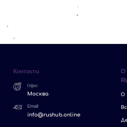
Контакты
O
R
Офис
Москва
O 
Email
Вс
info@rushub.online
Де