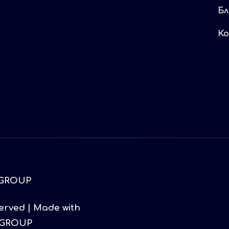
Бл
К
served | Made with
 GROUP