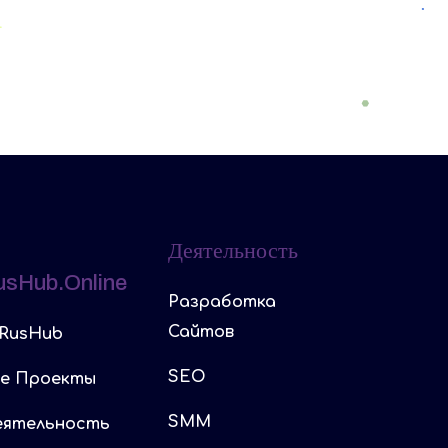
Деятельность
usHub.online
Разработка
Сайтов
RusHub
SEO
е Проекты
SMM
ятельность